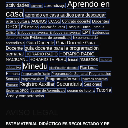
Aprendo en
actividades
aprendizaje
alumnos
casa
aprendo en casa audios para descargar
arte y cultura
AUDIOS
CC.SS
Docentes
Contrato docente
DPCC
Educacion
educación Perú
Enfoque Critico Enfoque
EPT
Critico
Enfoque transversal Enfoque transversal
Evidencias
de aprendizaje Evidencias de aprendizaje
Experiencia de
Guia Docente Guia
Guia Docente
aprendizaje
Docente
guía docente para la programación
semanal
HORARIO RADIO
HORARIO RADIO
NACIOANL
maestros
HORARIO TV PERU
Inicial
material
Minedu
educativo
Plan Lector
planificación docente
Primaria
Programación Semanal Programación
Programación Radio
Programación web
Semanal
programación tv
recursos docentes
Secundaria
Registro Auxiliar
Sesiones
Registro
Tutoría
sesión de tutoria
Sesión de Aprendizaje
Sesiones DPCC
Área y competencias
AVISO LEGAL
ESTE MATERIAL DIDÁCTICO ES RECOLECTADO Y RE