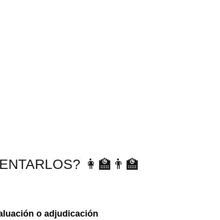
TARLOS? 👩‍🏫👨‍🏫
aluación o adjudicación