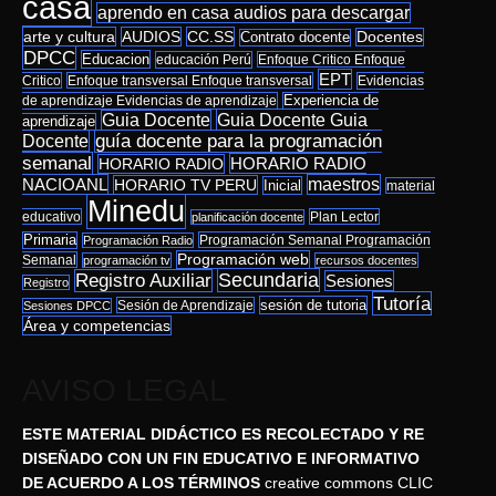
casa
aprendo en casa audios para descargar
arte y cultura
AUDIOS
CC.SS
Docentes
Contrato docente
DPCC
Educacion
educación Perú
Enfoque Critico Enfoque
EPT
Critico
Enfoque transversal Enfoque transversal
Evidencias
de aprendizaje Evidencias de aprendizaje
Experiencia de
Guia Docente Guia
Guia Docente
aprendizaje
Docente
guía docente para la programación
semanal
HORARIO RADIO
HORARIO RADIO
NACIOANL
maestros
HORARIO TV PERU
Inicial
material
Minedu
educativo
Plan Lector
planificación docente
Primaria
Programación Semanal Programación
Programación Radio
Programación web
Semanal
programación tv
recursos docentes
Secundaria
Registro Auxiliar
Sesiones
Registro
Tutoría
sesión de tutoria
Sesión de Aprendizaje
Sesiones DPCC
Área y competencias
AVISO LEGAL
ESTE MATERIAL DIDÁCTICO ES RECOLECTADO Y RE
DISEÑADO CON UN FIN EDUCATIVO E INFORMATIVO
DE ACUERDO A LOS TÉRMINOS
creative commons CLIC