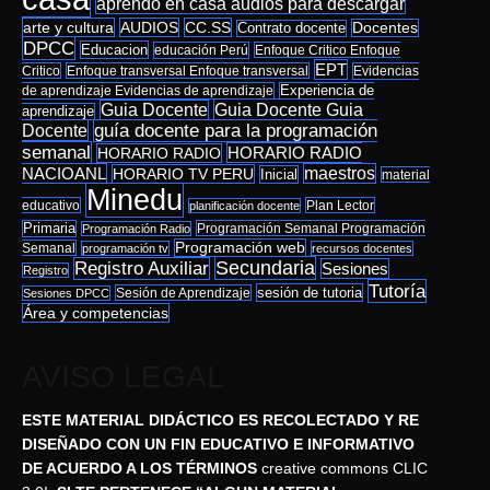
aprendo en casa audios para descargar
arte y cultura
AUDIOS
CC.SS
Docentes
Contrato docente
DPCC
Educacion
educación Perú
Enfoque Critico Enfoque
EPT
Critico
Enfoque transversal Enfoque transversal
Evidencias
de aprendizaje Evidencias de aprendizaje
Experiencia de
Guia Docente Guia
Guia Docente
aprendizaje
Docente
guía docente para la programación
semanal
HORARIO RADIO
HORARIO RADIO
NACIOANL
maestros
HORARIO TV PERU
Inicial
material
Minedu
educativo
Plan Lector
planificación docente
Primaria
Programación Semanal Programación
Programación Radio
Programación web
Semanal
programación tv
recursos docentes
Secundaria
Registro Auxiliar
Sesiones
Registro
Tutoría
sesión de tutoria
Sesión de Aprendizaje
Sesiones DPCC
Área y competencias
AVISO LEGAL
ESTE MATERIAL DIDÁCTICO ES RECOLECTADO Y RE
DISEÑADO CON UN FIN EDUCATIVO E INFORMATIVO
DE ACUERDO A LOS TÉRMINOS
creative commons CLIC