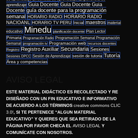
Guia Docente Guia
Guia Docente
aprendizaje
Docente
guía docente para la programación
semanal
HORARIO RADIO
HORARIO RADIO
NACIOANL
maestros
HORARIO TV PERU
Inicial
material
Minedu
educativo
Plan Lector
planificación docente
Primaria
Programación Semanal Programación
Programación Radio
Programación web
Semanal
programación tv
recursos docentes
Secundaria
Registro Auxiliar
Sesiones
Registro
Tutoría
sesión de tutoria
Sesión de Aprendizaje
Sesiones DPCC
Área y competencias
AVISO LEGAL
ESTE MATERIAL DIDÁCTICO ES RECOLECTADO Y RE
DISEÑADO CON UN FIN EDUCATIVO E INFORMATIVO
DE ACUERDO A LOS TÉRMINOS
creative commons CLIC
3.0!
, SI TE PERTENECE “ALGUN MATERIAL
EDUCATIVO” Y QUIERES QUE SEA RETIRADO DE LA
PÁGINA POR FAVOR CHECA EL
AVISO LEGAL
Y
COMUNÍCATE CON NOSOTROS.