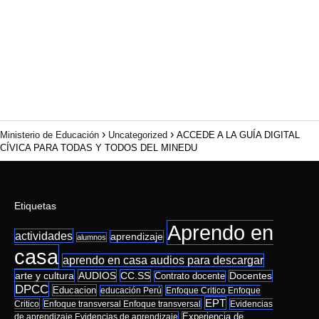
Ministerio de Educación
Uncategorized
ACCEDE A LA GUÍA DIGITAL
CÍVICA PARA TODAS Y TODOS DEL MINEDU
Etiquetas
Aprendo en
actividades
aprendizaje
alumnos
casa
aprendo en casa audios para descargar
arte y cultura
AUDIOS
CC.SS
Docentes
Contrato docente
DPCC
Educacion
educación Perú
Enfoque Critico Enfoque
EPT
Critico
Enfoque transversal Enfoque transversal
Evidencias
de aprendizaje Evidencias de aprendizaje
Experiencia de