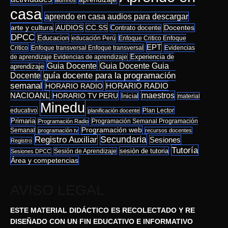
alumnos
casa
aprendo en casa audios para descargar
arte y cultura
AUDIOS
CC.SS
Docentes
Contrato docente
DPCC
Educacion
educación Perú
Enfoque Critico Enfoque
EPT
Critico
Enfoque transversal Enfoque transversal
Evidencias
de aprendizaje Evidencias de aprendizaje
Experiencia de
Guia Docente Guia
Guia Docente
aprendizaje
Docente
guía docente para la programación
semanal
HORARIO RADIO
HORARIO RADIO
NACIOANL
maestros
HORARIO TV PERU
Inicial
material
Minedu
educativo
Plan Lector
planificación docente
Primaria
Programación Semanal Programación
Programación Radio
Programación web
Semanal
programación tv
recursos docentes
Secundaria
Registro Auxiliar
Sesiones
Registro
Tutoría
sesión de tutoria
Sesión de Aprendizaje
Sesiones DPCC
Área y competencias
AVISO LEGAL
ESTE MATERIAL DIDÁCTICO ES RECOLECTADO Y RE
DISEÑADO CON UN FIN EDUCATIVO E INFORMATIVO