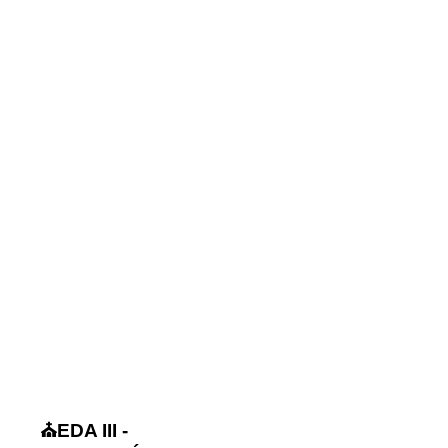
⛪EDA III -